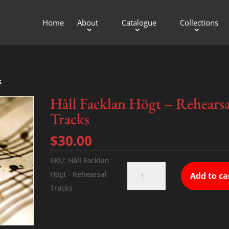
Home
About
Catalogue
Collections
s
Håll Facklan Högt – Rehearsa
Tracks
$
30.00
SKU:
Håll Facklan
Håll
Högt - Rehearsal
Add to ca
Facklan
Tracks
Högt
-
Rehearsal