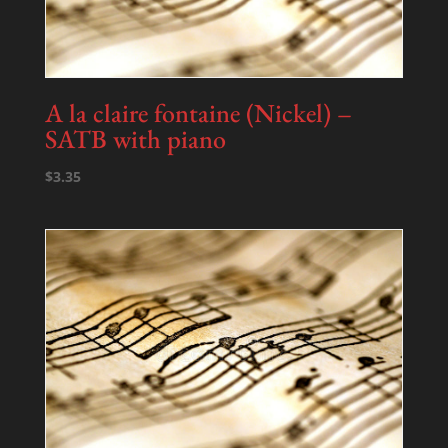
A la claire fontaine (Nickel) –
SATB with piano
$
3.35