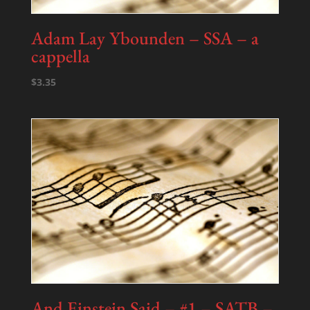
Adam Lay Ybounden – SSA – a
cappella
$
3.35
And Einstein Said – #1 – SATB –